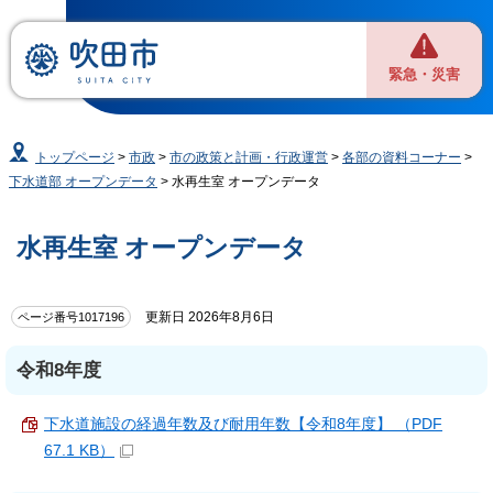
緊急・災害
トップページ
>
市政
>
市の政策と計画・行政運営
>
各部の資料コーナー
>
下水道部 オープンデータ
> 水再生室 オープンデータ
水再生室 オープンデータ
更新日 2026年8月6日
ページ番号1017196
令和8年度
下水道施設の経過年数及び耐用年数【令和8年度】 （PDF
67.1 KB）