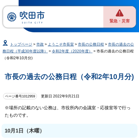
緊急・災害
トップページ
>
市政
>
ようこそ市長室
>
市長の公務日程
>
市長の過去の公
務日程（平成30年度以降）
>
令和2年度（2020年度）
> 市長の過去の公務日程
（令和2年10月分)
市長の過去の公務日程（令和2年10月分)
更新日 2022年9月21日
ページ番号1012959
※場所の記載のない公務は、市役所内の会議室・応接室等で行っ
たものです。
10月1日（木曜）