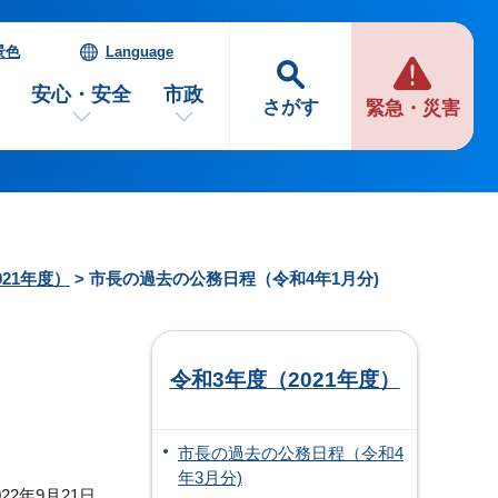
景色
Language
安心・安全
市政
さがす
緊急・災害
021年度）
> 市長の過去の公務日程（令和4年1月分)
令和3年度（2021年度）
市長の過去の公務日程（令和4
年3月分)
22年9月21日