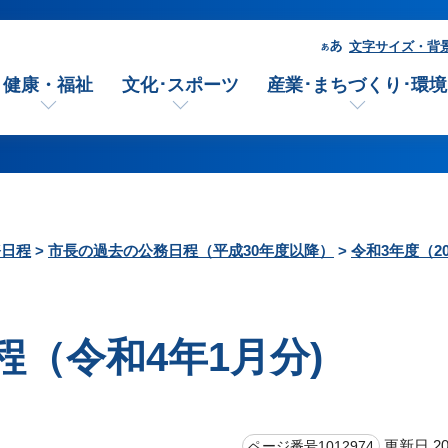
文字サイズ・背
健康・福祉
文化･スポーツ
産業･まちづくり･環境
務日程
>
市長の過去の公務日程（平成30年度以降）
>
令和3年度（2
（令和4年1月分)
更新日 20
ページ番号1012974