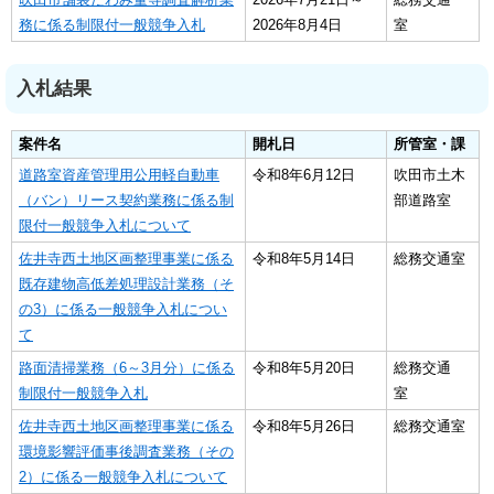
務に係る制限付一般競争入札
2026年8月4日
室
入札結果
案件名
開札日
所管室・課
道路室資産管理用公用軽自動車
令和8年6月12日
吹田市土木
（バン）リース契約業務に係る制
部道路室
限付一般競争入札について
佐井寺西土地区画整理事業に係る
令和8年5月14日
総務交通室
既存建物高低差処理設計業務（そ
の3）に係る一般競争入札につい
て
路面清掃業務（6～3月分）に係る
令和8年5月20日
総務交通
制限付一般競争入札
室
佐井寺西土地区画整理事業に係る
令和8年5月26日
総務交通室
環境影響評価事後調査業務（その
2）に係る一般競争入札について