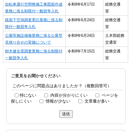
自転車通行空間整備工事図面作成
令和8年6月17日
総務交通
業務に係る制限付一般競争入札
室
路面下空洞調査委託業務に係る制
令和8年6月24日
総務交通
限付一般競争入札
室
公園等施設補修業務に係る公募型
令和8年6月24日
土木部総務
見積り合せの実施について
交通室
樹木健全度調査業務に係る制限付
令和8年7月15日
総務交通
一般競争入札
室
ご意見をお聞かせください
このページに問題点はありましたか？（複数回答可）
特にない
内容が分かりにくい
ページを
探しにくい
情報が少ない
文章量が多い
送信