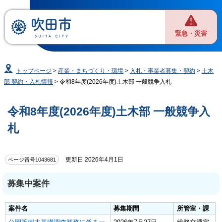
緊急・災害
トップページ
>
産業・まちづくり・環境
>
入札・事業者募集・契約
>
土木
部 契約・入札情報
> 令和8年度(2026年度)土木部 一般競争入札
令和8年度(2026年度)土木部 一般競争入
札
更新日 2026年4月1日
ページ番号1043681
募集中案件
案件名
募集期間
所管室・課