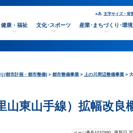
文字サイズ・背
健康・福祉
文化･スポーツ
産業･まちづくり･環境
り(都市計画・都市整備)
>
都市整備事業
>
上の川周辺整備事業
> 
里山東山手線）拡幅改良
更新日 20
ページ番号1037990