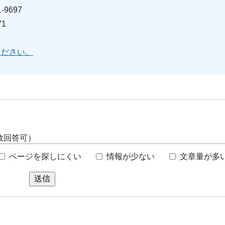
9697
1
ください。
数回答可）
ページを探しにくい
情報が少ない
文章量が多
送信