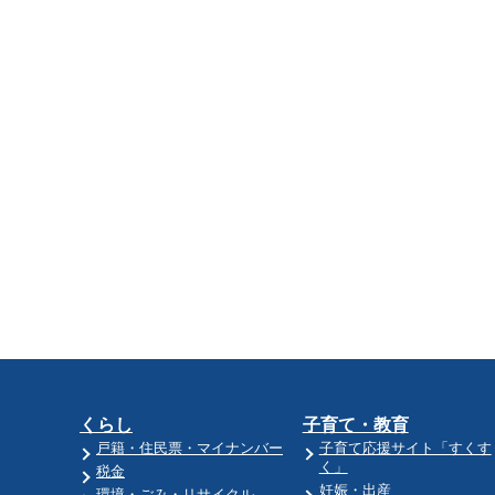
くらし
子育て・教育
戸籍・住民票・マイナンバー
子育て応援サイト「すくす
く」
税金
妊娠・出産
環境・ごみ・リサイクル