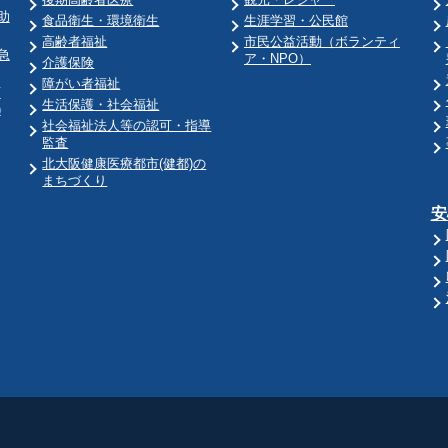
助
食品衛生・環境衛生
生涯学習・公民館
高齢者福祉
市民公益活動（ボランティ
急
ア・NPO）
介護保険
障がい者福祉
育
生活保護・社会福祉
)
社会福祉法人等の認可・指導
監査
北大阪健康医療都市(健都)の
まちづくり
安