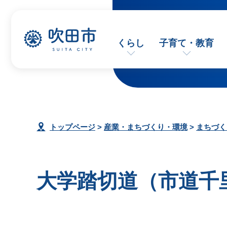
くらし
子育て・教育
トップページ
>
産業・まちづくり・環境
>
まちづく
大学踏切道（市道千