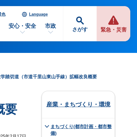
景色
Language
安心・安全
市政
さがす
緊急・災害
大学踏切道（市道千里山東山手線）拡幅改良概要
産業・まちづくり・環境
概要
まちづくり(都市計画・都市整
備)
25年2月17日