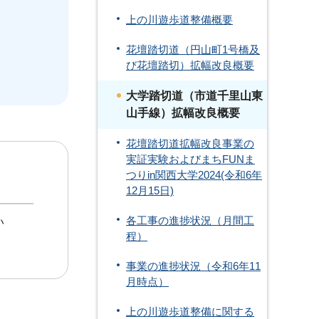
上の川遊歩道整備概要
花壇踏切道（円山町1号橋及
び花壇踏切）拡幅改良概要
大学踏切道（市道千里山東
山手線）拡幅改良概要
花壇踏切道拡幅改良事業の
実証実験およびまちFUNま
つりin関西大学2024(令和6年
12月15日)
各工事の進捗状況（月間工
い
程）
事業の進捗状況（令和6年11
月時点）
上の川遊歩道整備に関する