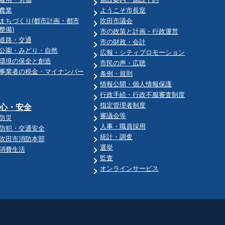
農業
ようこそ市長室
まちづくり(都市計画・都市
吹田市議会
整備)
市の政策と計画・行政運営
道路・交通
市の財政・会計
公園・みどり・自然
広報・シティプロモーション
環境の保全と創造
市民の声・広聴
事業者の税金・マイナンバー
条例・規則
情報公開・個人情報保護
行政手続・行政不服審査制度
指定管理者制度
心・安全
審議会等
防災
人事・職員採用
防犯・交通安全
統計・調査
吹田市消防本部
選挙
消費生活
監査
オンラインサービス