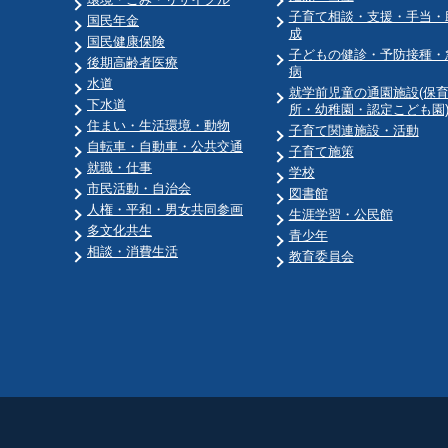
子育て相談・支援・手当・
国民年金
成
国民健康保険
子どもの健診・予防接種・
後期高齢者医療
病
水道
就学前児童の通園施設(保
下水道
所・幼稚園・認定こども園
住まい・生活環境・動物
子育て関連施設・活動
自転車・自動車・公共交通
子育て施策
就職・仕事
学校
市民活動・自治会
図書館
人権・平和・男女共同参画
生涯学習・公民館
多文化共生
青少年
相談・消費生活
教育委員会