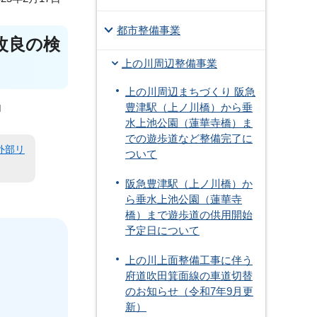
都市整備事業
改良の検
上の川周辺整備事業
上の川周辺まちづくり 阪急
豊津駅（上ノ川橋）から垂
水上池公園（蓮華寺橋）ま
での遊歩道など整備完了に
外部リ
ついて
阪急豊津駅（上ノ川橋）か
ら垂水上池公園（蓮華寺
橋）まで遊歩道の供用開始
予定日について
上の川上面整備工事に伴う
府道吹田箕面線の車道切替
のお知らせ（令和7年9月更
新）