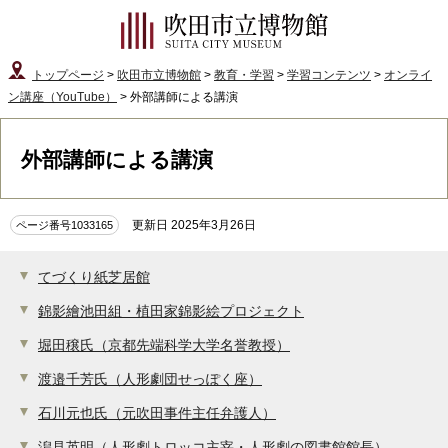
トップページ
>
吹田市立博物館
>
教育・学習
>
学習コンテンツ
>
オンライ
ン講座（YouTube）
> 外部講師による講演
外部講師による講演
更新日 2025年3月26日
ページ番号1033165
てづくり紙芝居館
錦影繪池田組・植田家錦影絵プロジェクト
堀田穣氏（京都先端科学大学名誉教授）
渡邉千芳氏（人形劇団せっぽく座）
石川元也氏（元吹田事件主任弁護人）
潟見英明（人形劇トロッコ主宰・人形劇の図書館館長）