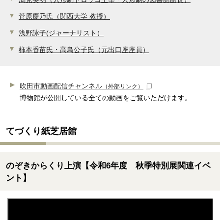
菅原慶乃氏（関西大学 教授）
浅野詠子(ジャーナリスト）
柿本香苗氏・高鳥公子氏（元出口座座員）
吹田市動画配信チャンネル
（外部リンク）
博物館が公開している全ての動画をご覧いただけます。
てづくり紙芝居館
のぞきからくり上演【令和6年度 秋季特別展関連イベ
ント】