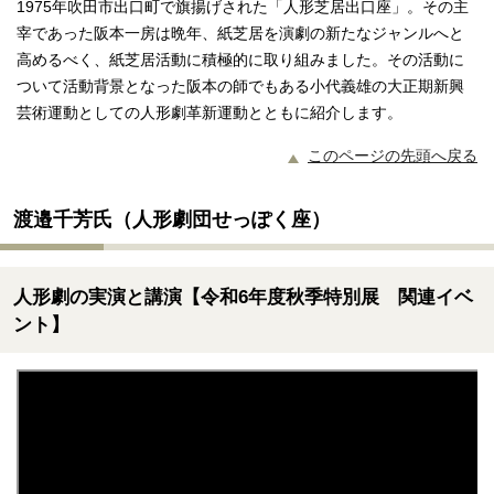
1975年吹田市出口町で旗揚げされた「人形芝居出口座」。その主
宰であった阪本一房は晩年、紙芝居を演劇の新たなジャンルへと
高めるべく、紙芝居活動に積極的に取り組みました。その活動に
ついて活動背景となった阪本の師でもある小代義雄の大正期新興
芸術運動としての人形劇革新運動とともに紹介します。
このページの先頭へ戻る
渡邉千芳氏（人形劇団せっぽく座）
人形劇の実演と講演【令和6年度秋季特別展 関連イベ
ント】