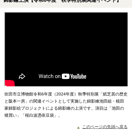
錦影繪上演【令和6年度 秋季特別展関連イベント】
吹田市立博物館令和6年度（2024年度）秋季特別展「紙芝居の歴史
と阪本一房」の関連イベントとして実施した錦影繪池田組・植田
家錦影絵プロジェクトによる錦影繪の上演です。演目は「池田の
猪買い」「桜白波憑依豆袋」。
このページの先頭へ戻る