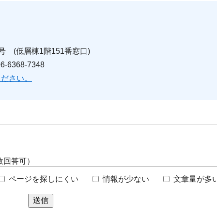
号 (低層棟1階151番窓口)
6368-7348
ください。
数回答可）
ページを探しにくい
情報が少ない
文章量が多
送信