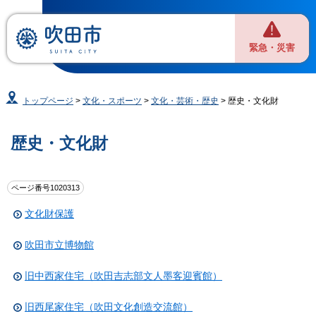
緊急・災害
トップページ
>
文化・スポーツ
>
文化・芸術・歴史
> 歴史・文化財
歴史・文化財
ページ番号1020313
文化財保護
吹田市立博物館
旧中西家住宅（吹田吉志部文人墨客迎賓館）
旧西尾家住宅（吹田文化創造交流館）