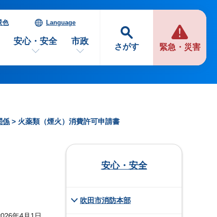
景色
Language
安心・安全
市政
さがす
緊急・災害
関係
> 火薬類（煙火）消費許可申請書
安心・安全
吹田市消防本部
026年4月1日