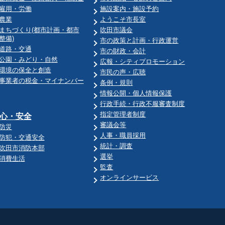
雇用・労働
施設案内・施設予約
農業
ようこそ市長室
まちづくり(都市計画・都市
吹田市議会
整備)
市の政策と計画・行政運営
道路・交通
市の財政・会計
公園・みどり・自然
広報・シティプロモーション
環境の保全と創造
市民の声・広聴
事業者の税金・マイナンバー
条例・規則
情報公開・個人情報保護
行政手続・行政不服審査制度
指定管理者制度
心・安全
審議会等
防災
人事・職員採用
防犯・交通安全
統計・調査
吹田市消防本部
選挙
消費生活
監査
オンラインサービス