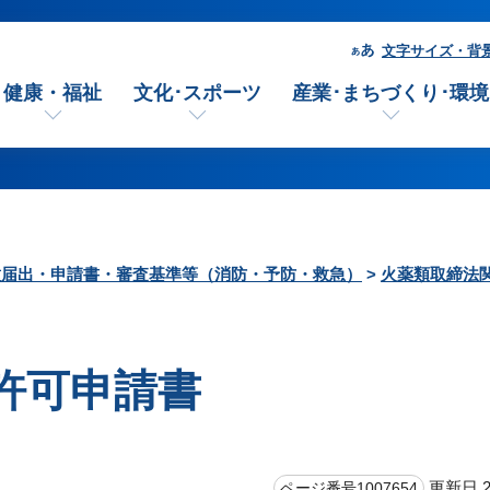
文字サイズ・背
健康・福祉
文化･スポーツ
産業･まちづくり･環境
種届出・申請書・審査基準等（消防・予防・救急）
>
火薬類取締法
許可申請書
更新日 2
ページ番号1007654