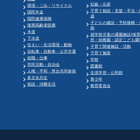
妊娠・出産
環境・ごみ・リサイクル
子育て相談・支援・手当・
国民年金
成
国民健康保険
子どもの健診・予防接種・
後期高齢者医療
病
水道
就学前児童の通園施設(保
下水道
所・幼稚園・認定こども園
住まい・生活環境・動物
子育て関連施設・活動
自転車・自動車・公共交通
子育て施策
就職・仕事
学校
市民活動・自治会
図書館
人権・平和・男女共同参画
生涯学習・公民館
多文化共生
青少年
相談・消費生活
教育委員会