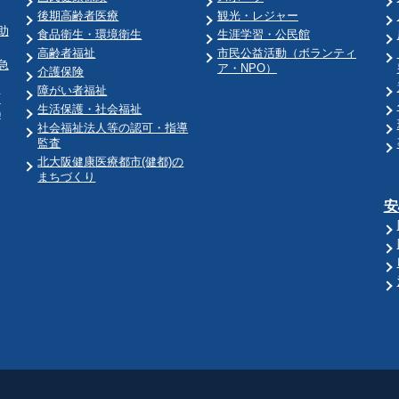
後期高齢者医療
観光・レジャー
助
食品衛生・環境衛生
生涯学習・公民館
高齢者福祉
市民公益活動（ボランティ
急
ア・NPO）
介護保険
障がい者福祉
育
生活保護・社会福祉
)
社会福祉法人等の認可・指導
監査
北大阪健康医療都市(健都)の
まちづくり
安