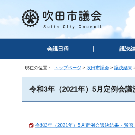
会議日程
議決
現在の位置：
トップページ
>
吹田市議会
>
議決結果
令和3年（2021年）5月定例会
令和3年（2021年）5月定例会議決結果・賛否一覧表