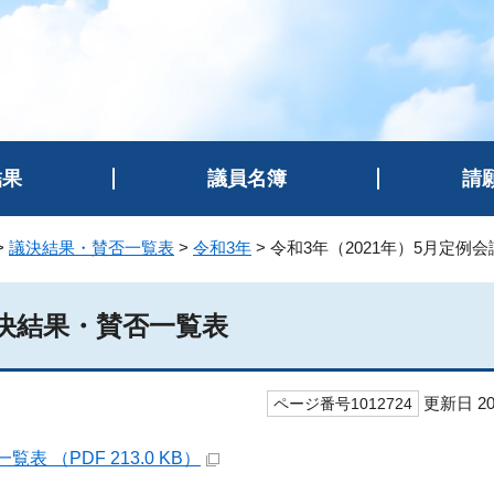
結果
議員名簿
請
>
議決結果・賛否一覧表
>
令和3年
> 令和3年（2021年）5月定
議決結果・賛否一覧表
更新日 20
ページ番号1012724
 （PDF 213.0 KB）