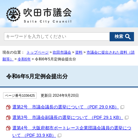
現在の位置：
トップページ
>
吹田市議会
>
資料
>
市議会に提出された資料（請
願等）
>
令和6年
> 令和6年5月定例会提出分
令和6年5月定例会提出分
更新日 2024年9月20日
ページ番号1036425
選第2号 市議会議長の選挙について （PDF 29.0 KB）
選第3号 市議会副議長の選挙について （PDF 29.1 KB）
選第4号 大阪府都市ボートレース企業団議会議員の選挙につ
いて （PDF 33.9 KB）