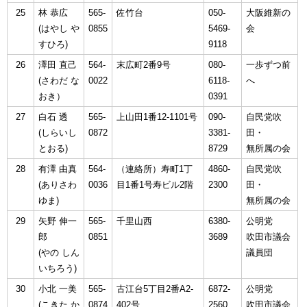
25
林 恭広
565-
佐竹台
050-
大阪維新の
(はやし や
0855
5469-
会
すひろ)
9118
26
澤田 直己
564-
末広町2番9号
080-
一歩ずつ前
(さわだ な
0022
6118-
へ
おき）
0391
27
白石 透
565-
上山田1番12-1101号
090-
自民党吹
(しらいし
0872
3381-
田・
とおる)
8729
無所属の会
28
有澤 由真
564-
（連絡所）寿町1丁
4860-
自民党吹
(ありさわ
0036
目1番1号寿ビル2階
2300
田・
ゆま)
無所属の会
29
矢野 伸一
565-
千里山西
6380-
公明党
郎
0851
3689
吹田市議会
(やの しん
議員団
いちろう)
30
小北 一美
565-
古江台5丁目2番A2-
6872-
公明党
(こきた か
0874
402号
2560
吹田市議会