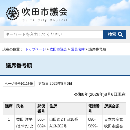
現在の位置：
トップページ
>
吹田市議会
>
議員名簿
> 議席番号順
議席番号順
更新日 2026年8月6日
ページ番号1012849
令和8年(2026年)8月6日現在
議席
氏名
郵便
住所
電話番
所属会派
番号
号
1
益田 洋平
565-
山田西2丁目18番
090-
日本共産党
(ますだ よ
0824
A13-202号
5899-
吹田市議会