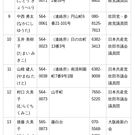
(ごとう き
0071
2番28号
8802
政党議員団
ょうへい)
9
中西 勇太
564-
（連絡所）円山町6
080-
吹田党・参
(なかにし
0061
番21-101号
8125-
政党議員団
ゆうた)
7813
10
玉井 美樹
564-
（連絡所）日の出町
6382-
日本共産党
子
0023
13番3号
3413
吹田市議会
(たまい み
議員団
きこ)
11
山根 建人
564-
（連絡所）南清和園
6382-
日本共産党
(やまね た
0038
町7番9号1階
9009
吹田市議会
けと)
議員団
12
村口 久美
564-
山手町
7650-
日本共産党
子
0073
5220
吹田市議会
(むらぐち
議員団
くみこ)
13
後藤 久美
565-
藤白台
070-
大阪維新の
子
0873
5568-
会