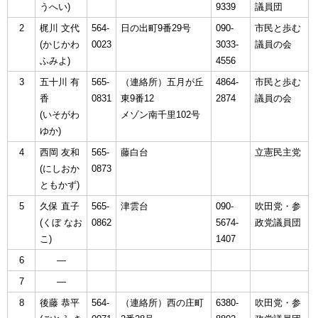
うへい)
9339
議員団
2
梶川 文代
564-
日の出町9番29号
090-
市民と歩む
(かじかわ
0023
3033-
議員の会
ふみよ)
4556
3
五十川 有
565-
（連絡所）五月が丘
4864-
市民と歩む
香
0831
東9番12
2874
議員の会
(いそがわ
メゾン南千里102号
ゆか)
4
西岡 友和
565-
藤白台
立憲民主党
(にしおか
0873
ともかず)
5
久保 直子
565-
津雲台
090-
吹田党・参
(くぼ なお
0862
5674-
政党議員団
こ)
1407
6
―
7
―
8
後藤 恭平
564-
（連絡所）西の庄町
6380-
吹田党・参