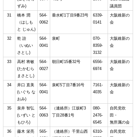
ずみ)
議員団
31
橋本 潤
564-
垂水町1丁目9番23号
6339-
大阪維新の
（はしも
0062
0141
会
と じゅん)
32
乾 詮󠄀
564-
泉町
070-
大阪維新の
（いぬい
0041
8359-
会
さとし)
3132
33
高村 将敏
564-
朝日町15番32号
6556-
大阪維新の
(たかむら
0027
6974
会
まさとし)
34
井口 直美
564-
泉町5丁目7番16号
7161-
大阪維新の
(いぐち な
0041
4035
会
おみ)
35
泉井 智弘
564-
（連絡所）江坂町3
080-
自民党吹
(いずい と
0063
丁目28番1号
2476-
田・
もひろ)
6545
無所属の会
36
藤木 栄亮
565-
（連絡所）千里山西
6310-
自民党吹