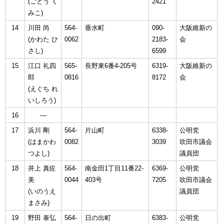
(ごとう く
2421
みこ)
14
川田 尚
564-
垂水町
090-
大阪維新の
(かわた ひ
0062
2183-
会
さし)
6599
15
江口 礼四
565-
長野東6番4-205号
6319-
大阪維新の
郎
0816
8172
会
(えぐち れ
いしろう)
16
―
17
浜川 剛
564-
片山町
6338-
公明党
(はまかわ
0082
3039
吹田市議会
つよし)
議員団
18
井上 真佐
564-
南金田1丁目11番22-
6369-
公明党
美
0044
403号
7205
吹田市議会
(いのうえ
議員団
まさみ)
19
野田 泰弘
564-
日の出町
6383-
公明党