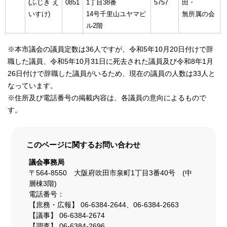
(ふじき え
0851
1丁目38番
5757
田・
いすけ)
14号千里山ユヤマビ
無所属の会
ル2階
※本市議会の議員定数は36人ですが、令和5年10月20日付けで辞
職した議員、令和5年10月31日に死去された議員及び令和8年1月
26日付けで辞職した議員がいるため、現在の議員の人数は33人と
なっています。
※住所及び電話番号の掲載内容は、各議員の意向によるもので
す。
このページに関する
お問い合わせ
議会事務局
〒564-8550 大阪府吹田市泉町1丁目3番40号 (中
層棟3階)
電話番号：
【庶務・広報】 06-6384-2644、06-6384-2663
【議事】 06-6384-2674
【調査】 06-6384-2696