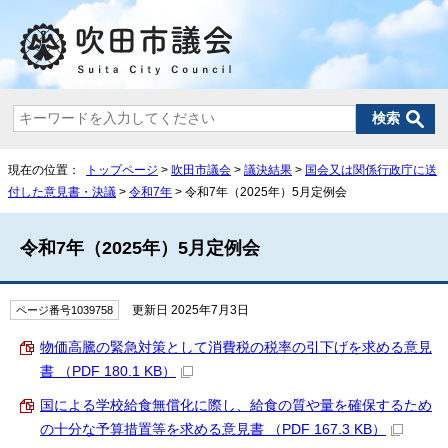
現在の位置：
トップページ
>
吹田市議会
>
議決結果
>
国会又は関係行政庁に送
付した意見書・決議
>
令和7年
> 令和7年（2025年）5月定例会
令和7年（2025年）5月定例会
更新日 2025年7月3日
ページ番号1039758
物価高騰の緊急対策として消費税の税率の引下げを求める意見
書 （PDF 180.1 KB）
国による学校給食無償化に際し、給食の質や量を確保するため
の十分な予算措置等を求める意見書 （PDF 167.3 KB）