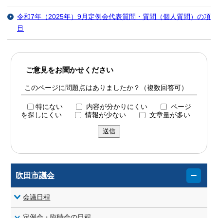
令和7年（2025年）9月定例会代表質問・質問（個人質問）の項
目
ご意見をお聞かせください
このページに問題点はありましたか？（複数回答可）
特にない
内容が分かりにくい
ページ
を探しにくい
情報が少ない
文章量が多い
送信
吹田市議会
会議日程
定例会・臨時会の日程